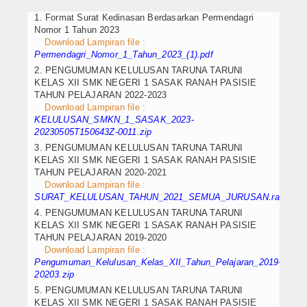
Internasional
1. Format Surat Kedinasan Berdasarkan Permendagri
Nomor 1 Tahun 2023
Download Lampiran file :
Teknologi
Permendagri_Nomor_1_Tahun_2023_(1).pdf
2. PENGUMUMAN KELULUSAN TARUNA TARUNI
Koleksi Video
KELAS XII SMK NEGERI 1 SASAK RANAH PASISIE
TAHUN PELAJARAN 2022-2023
Album Foto
Download Lampiran file :
KELULUSAN_SMKN_1_SASAK_2023-
E-Learning
20230505T150643Z-0011.zip
3. PENGUMUMAN KELULUSAN TARUNA TARUNI
KELAS XII SMK NEGERI 1 SASAK RANAH PASISIE
Agenda
TAHUN PELAJARAN 2020-2021
Download Lampiran file :
Data Alumni
SURAT_KELULUSAN_TAHUN_2021_SEMUA_JURUSAN.rar
4. PENGUMUMAN KELULUSAN TARUNA TARUNI
Konsultasi
KELAS XII SMK NEGERI 1 SASAK RANAH PASISIE
TAHUN PELAJARAN 2019-2020
Keahlian
Download Lampiran file :
Pengumuman_Kelulusan_Kelas_XII_Tahun_Pelajaran_2019-
20203.zip
Nautika Kapal Penangkap Ikan (
5. PENGUMUMAN KELULUSAN TARUNA TARUNI
KELAS XII SMK NEGERI 1 SASAK RANAH PASISIE