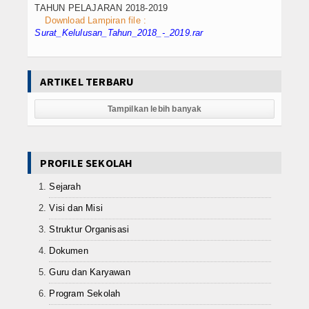
Teknika Kapal Penangkap Ikan (
TAHUN PELAJARAN 2018-2019
Download Lampiran file :
Dalam Negeri
Surat_Kelulusan_Tahun_2018_-_2019.rar
Luar Negeri
ARTIKEL TERBARU
Agribisnis Budidaya Perikanan
Tampilkan lebih banyak
Teknik Sepeda Motor ( TSM )
Rekayasa Perangkat Lunak ( RPL
PROFILE SEKOLAH
Contact
Sejarah
Visi dan Misi
Struktur Organisasi
Dokumen
Guru dan Karyawan
Program Sekolah