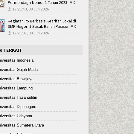
Permendagri Nomor 1 Tahun 2023
0
17:21:43, 08 Jun 2026
🕔
Kegiatan P5 Berbasis Kearifan Lokal di
SMK Negeri 1 Sasak Ranah Pasisie
0
17:21:37, 08 Jun 2026
🕔
K TERKAIT
iversitas Indonesia
iversitas Gajah Mada
iversitas Brawijaya
iversitas Lampung
iversitas Hasanuddin
iversitas Dipenogoro
iversitas Udayana
iversitas Sumatera Utara