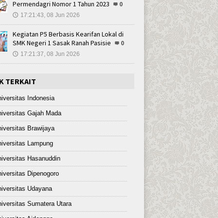
Permendagri Nomor 1 Tahun 2023
0
17:21:43, 08 Jun 2026
🕔
Kegiatan P5 Berbasis Kearifan Lokal di
SMK Negeri 1 Sasak Ranah Pasisie
0
17:21:37, 08 Jun 2026
🕔
K TERKAIT
iversitas Indonesia
iversitas Gajah Mada
iversitas Brawijaya
iversitas Lampung
iversitas Hasanuddin
iversitas Dipenogoro
iversitas Udayana
iversitas Sumatera Utara