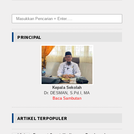
Internasional
Teknologi
Koleksi Video
PRINCIPAL
Album Foto
E-Learning
Agenda
Data Alumni
Kepala Sekolah
Dr. DESMAN, S.Pd.I, MA
Konsultasi
Baca Sambutan
Keahlian
ARTIKEL TERPOPULER
Nautika Kapal Penangkap Ikan (