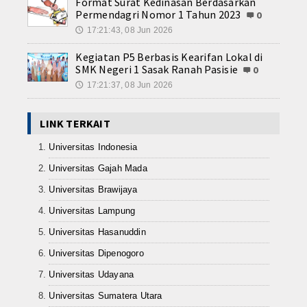
Format Surat Kedinasan Berdasarkan
Teknika Kapal Penangkap Ikan (
Permendagri Nomor 1 Tahun 2023
0
17:21:43, 08 Jun 2026
Dalam Negeri
🕔
Kegiatan P5 Berbasis Kearifan Lokal di
Luar Negeri
SMK Negeri 1 Sasak Ranah Pasisie
0
17:21:37, 08 Jun 2026
🕔
Agribisnis Budidaya Perikanan
Teknik Sepeda Motor ( TSM )
LINK TERKAIT
Universitas Indonesia
Rekayasa Perangkat Lunak ( RPL
Universitas Gajah Mada
Contact
Universitas Brawijaya
Universitas Lampung
Universitas Hasanuddin
Universitas Dipenogoro
Universitas Udayana
Universitas Sumatera Utara