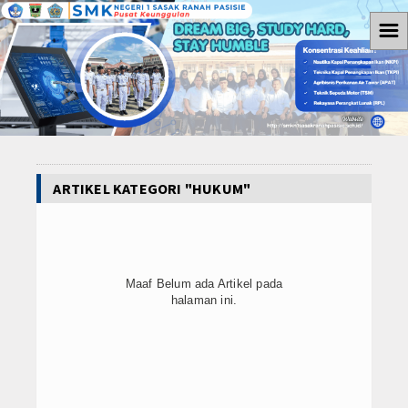
☰
Home
Berita
Hukum
ARTIKEL KATEGORI "HUKUM"
Tutorial
Koruptor
Kemiskinan
Maaf Belum ada Artikel pada
halaman ini.
Ham
Politik
Ekonomi