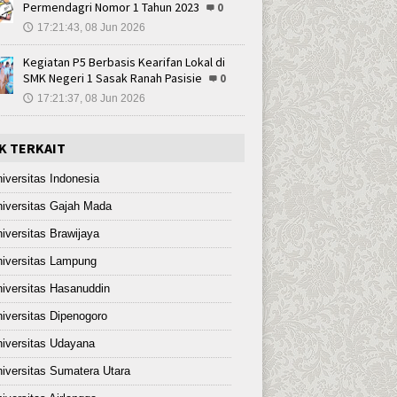
Permendagri Nomor 1 Tahun 2023
0
17:21:43, 08 Jun 2026
🕔
Kegiatan P5 Berbasis Kearifan Lokal di
SMK Negeri 1 Sasak Ranah Pasisie
0
17:21:37, 08 Jun 2026
🕔
K TERKAIT
iversitas Indonesia
iversitas Gajah Mada
iversitas Brawijaya
iversitas Lampung
iversitas Hasanuddin
iversitas Dipenogoro
iversitas Udayana
iversitas Sumatera Utara