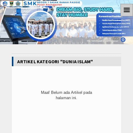
☰
Home
Berita
Hukum
ARTIKEL KATEGORI "DUNIA ISLAM"
Tutorial
Koruptor
Kemiskinan
Maaf Belum ada Artikel pada
halaman ini.
Ham
Politik
Ekonomi