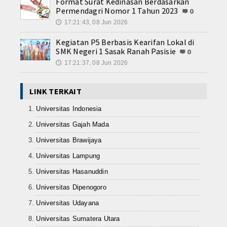
Format Surat Kedinasan Berdasarkan
Teknika Kapal Penangkap Ikan (
Permendagri Nomor 1 Tahun 2023
0
17:21:43, 08 Jun 2026
Dalam Negeri
🕔
Kegiatan P5 Berbasis Kearifan Lokal di
Luar Negeri
SMK Negeri 1 Sasak Ranah Pasisie
0
17:21:37, 08 Jun 2026
🕔
Agribisnis Budidaya Perikanan
Teknik Sepeda Motor ( TSM )
LINK TERKAIT
Universitas Indonesia
Rekayasa Perangkat Lunak ( RPL
Universitas Gajah Mada
Contact
Universitas Brawijaya
Universitas Lampung
Universitas Hasanuddin
Universitas Dipenogoro
Universitas Udayana
Universitas Sumatera Utara