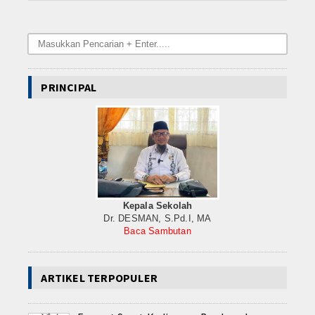
Internasional
Teknologi
Koleksi Video
PRINCIPAL
Album Foto
E-Learning
Agenda
Data Alumni
Kepala Sekolah
Dr. DESMAN, S.Pd.I, MA
Konsultasi
Baca Sambutan
Keahlian
ARTIKEL TERPOPULER
Nautika Kapal Penangkap Ikan (